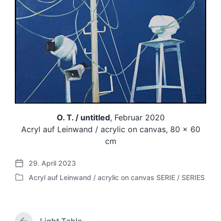
O. T. / untitled
, Februar 2020
Acryl auf Leinwand / acrylic on canvas, 80 x 60
cm
29. April 2023
V
Acryl auf Leinwand / acrylic on canvas SERIE / SERIES
e
V
r
e
ö
r
f
ö
f
Light Table